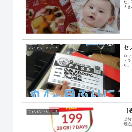
た。
大き
セ
フィリピン・セブ生活
ロッ
トラ
た。
【
フィリピン・セブ生活
以前
最近