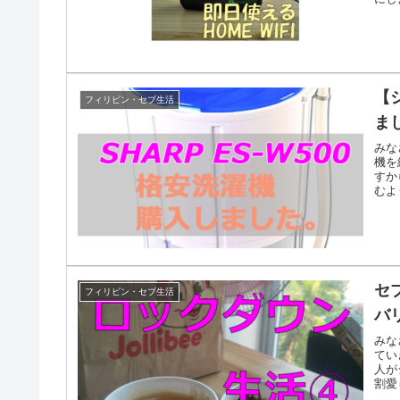
契約
PL
かP
で、
【
フィリピン・セブ生活
ま
みな
機を
すか
むよ
セ
フィリピン・セブ生活
バ
みな
てい
人が
割愛