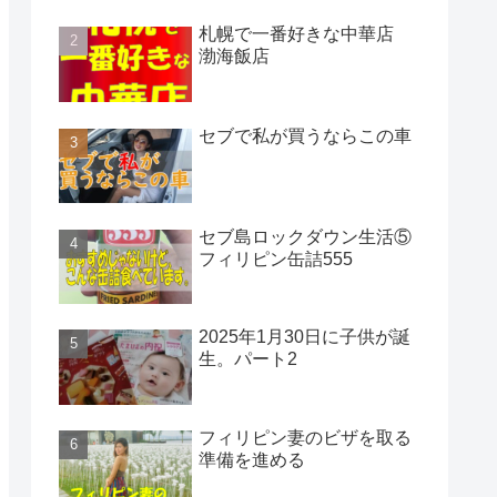
札幌で一番好きな中華店
渤海飯店
セブで私が買うならこの車
セブ島ロックダウン生活⑤
フィリピン缶詰555
2025年1月30日に子供が誕
生。パート2
フィリピン妻のビザを取る
準備を進める