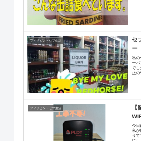
セ
フィリピン・セブ生活
ー
私の
ーバ
でし
止の
中の
【
フィリピン・セブ生活
WI
今日
私が
りて
にし