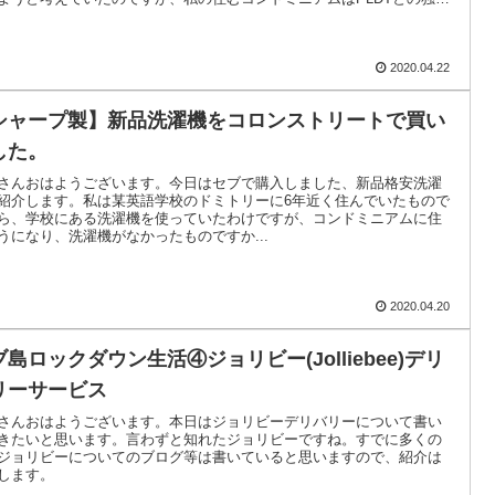
で、Skyケーブルは回線を引いては行けないと言われました。そこで、
DTを調べていくうちにPLDT HOME WIFIを発見しました。しかしなかな
LDT HOME WIFIについての紹介が日本語で見当たりませんでしたの
感想や使い方を書いていきます。
2020.04.22
シャープ製】新品洗濯機をコロンストリートで買い
した。
さんおはようございます。今日はセブで購入しました、新品格安洗濯
紹介します。私は某英語学校のドミトリーに6年近く住んでいたもので
ら、学校にある洗濯機を使っていたわけですが、コンドミニアムに住
うになり、洗濯機がなかったものですか...
2020.04.20
ブ島ロックダウン生活④ジョリビー(Jolliebee)デリ
リーサービス
さんおはようございます。本日はジョリビーデリバリーについて書い
きたいと思います。言わずと知れたジョリビーですね。すでに多くの
ジョリビーについてのブログ等は書いていると思いますので、紹介は
します。