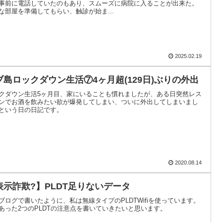
事前に電話していたのもあり、スムーズに病院に入ることが出来た。
な部屋を準備してもらい、触診が始ま...
2025.02.19
ブ島ロックダウン生活⑦4ヶ月超(129日)ぶりの外出
クダウン生活5ヶ月目、家にいることも慣れましたが、ある日突然レス
ンでお酒を飲みたい欲が爆発してしまい、ついに外出してしまいまし
という日の日記です。
2020.08.14
表示詐欺?】PLDT足りないデータ
ブログで書いたように、私は無線タイプのPLDTWifiを使っています。
あった2つのPLDTの注意点を書いていきたいと思います。