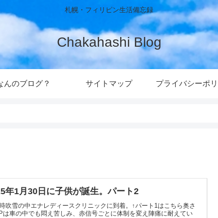
札幌・フィリピン生活備忘録
Chakahashi Blog
なんのブログ？
サイトマップ
プライバシーポリ
025年1月30日に子供が誕生。パート2
1時吹雪の中エナレディースクリニックに到着。↑パート1はこちら奥さ
Pは車の中でも悶え苦しみ、赤信号ごとに体制を変え陣痛に耐えてい