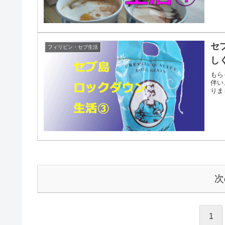
セ
フィリピン・セブ生活
し
もら
伴い
りま
次
1