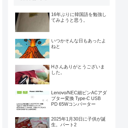
16年ぶりに韓国語を勉強し
てみようと思う。
いつかそんな日もあったよ
ねと
Hさんありがとうございま
した。
Lenovo/NEC細ピンACアダ
プター変換 Type-C USB
PD 65Wコンバーター
2025年1月30日に子供が誕
生。パート2