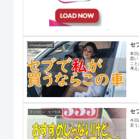
セ
Chakahashi雑談
本日
思い
こと
考え
セ
フィリピン・セブ生活
今日
言う