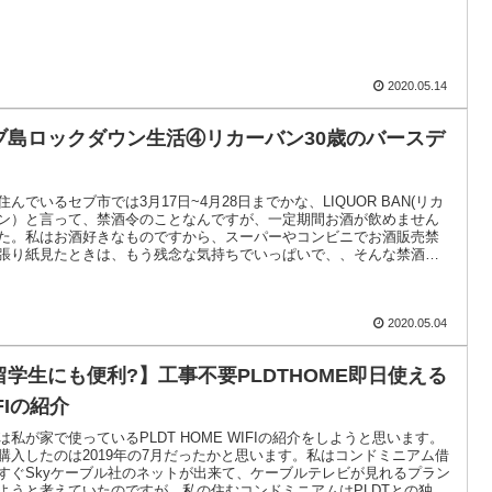
2020.05.14
ブ島ロックダウン生活④リカーバン30歳のバースデ
住んでいるセブ市では3月17日~4月28日までかな、LIQUOR BAN(リカ
ン）と言って、禁酒令のことなんですが、一定期間お酒が飲めません
た。私はお酒好きなものですから、スーパーやコンビニでお酒販売禁
張り紙見たときは、もう残念な気持ちでいっぱいで、、そんな禁酒令
誕生日日記です。
2020.05.04
留学生にも便利?】工事不要PLDTHOME即日使える
FIの紹介
は私が家で使っているPLDT HOME WIFIの紹介をしようと思います。
購入したのは2019年の7月だったかと思います。私はコンドミニアム借
すぐSkyケーブル社のネットが出来て、ケーブルテレビが見れるプラン
ようと考えていたのですが、私の住むコンドミニアムはPLDTとの独占