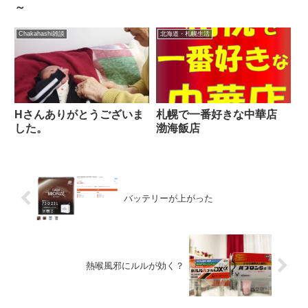
～
Chakahashi雑談
北海道・札幌生活
Hさんありがとうございま
札幌で一番好きな中華店
した。
渤海飯店
バッテリーが上がった
熱喉風邪にルルが効く？