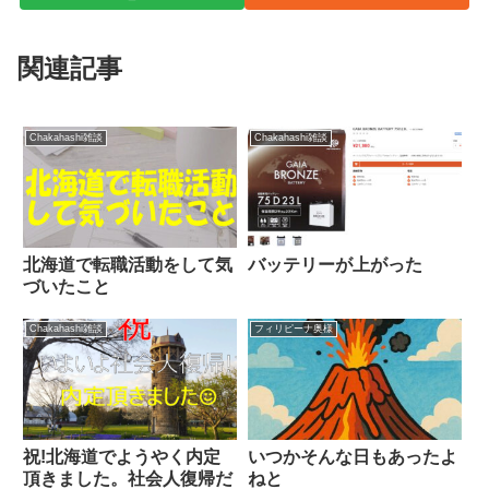
関連記事
Chakahashi雑談
Chakahashi雑談
北海道で転職活動をして気
バッテリーが上がった
づいたこと
Chakahashi雑談
フィリピーナ奥様
祝!北海道でようやく内定
いつかそんな日もあったよ
頂きました。社会人復帰だ
ねと